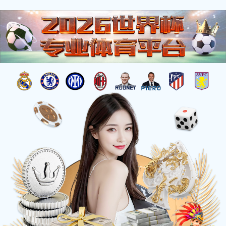
立即注册
星空下载
带您畅享全球体育盛
事
专业平台，数据精准，
高清直播
覆盖热门体育项
目。
聚焦足球、篮球、电竞等赛事，
每日内容实时更
新
。
极速访问
下载APP